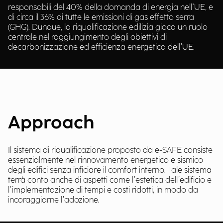
responsabili del 40% della domanda di energia nell'UE, e
di circa il 36% di tutte le emissioni di gas effetto serra
(GHG). Dunque, la riqualificazione edilizia gioca un ruolo
centrale nel raggiungimento degli obiettivi di
decarbonizzazione ed efficienza energetica dell’UE.
Approach
Il sistema di riqualificazione proposto da e-SAFE consiste
essenzialmente nel rinnovamento energetico e sismico
degli edifici senza inficiare il comfort interno. Tale sistema
terrà conto anche di aspetti come l’estetica dell’edificio e
l’implementazione di tempi e costi ridotti, in modo da
incoraggiarne l’adozione.