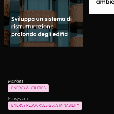
ambie
Sviluppa un sistema di
ristrutturazione
profonda degli edifici
Markets
ENERGY & UTILITIES
Ecosystem
ENERGY RESOURCES & SUSTAINABILITY