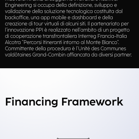
Engineering si occupa della definizione, sviluppo e
validazione della soluzione tecnologica costituita dal
backoffice, una app mobile e dashboard e della
creazione di tour virtuali di alcuni siti. Il partenariato per
l'innovazione PPI è realizzato nell'ambito di un progetto
di cooperazione transfrontaliera Interreg Francia-Italia
Alcotra "Percorsi Itineranti intorno al Monte Bianco".
Committente della procedura è l'Unité des Communes
valdôtaines Grand-Combin affiancata da diversi partner.
Financing Framework