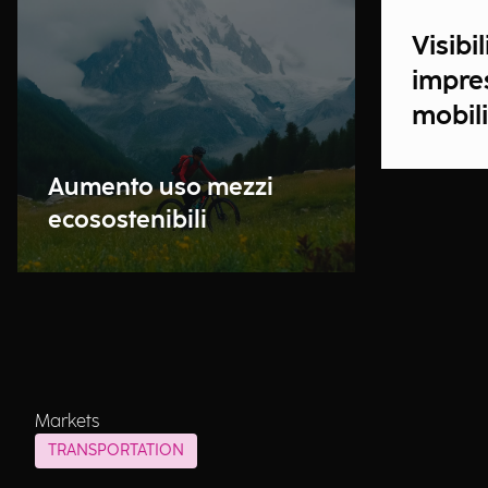
Visibil
impres
mobil
Aumento uso mezzi
ecosostenibili
Markets
TRANSPORTATION