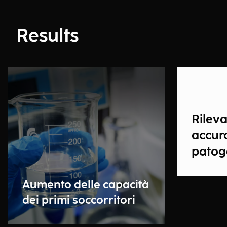
Results
Rilev
accura
patog
Aumento delle capacità
dei primi soccorritori