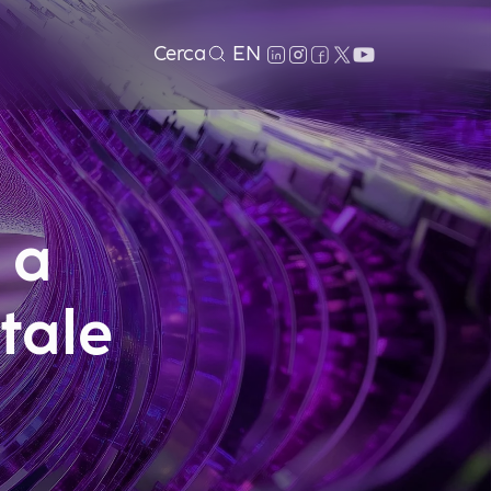
Cerca
EN
 a
tale