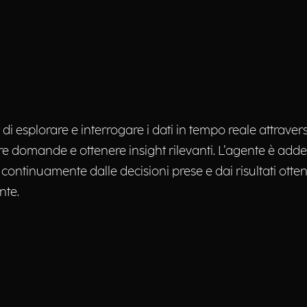
i esplorare e interrogare i dati in tempo reale attravers
re domande e ottenere insight rilevanti. L’agente è addes
continuamente dalle decisioni prese e dai risultati ott
nte.