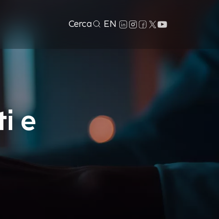
Cerca
EN
i e