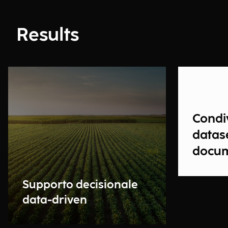
Results
Condiv
datase
docum
Supporto decisionale
data-driven