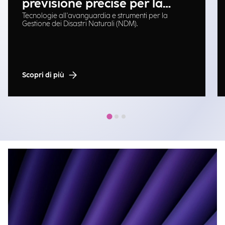
previsione precise per la
Tecnologie all'avanguardia e strumenti per la
gestione delle emergenze
Gestione dei Disastri Naturali (NDM).
Scopri di più