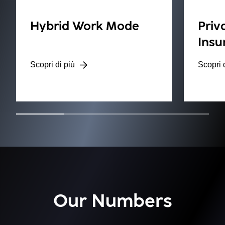
Hybrid Work Mode
Priv
Insu
Scopri di più
Scopri 
Our Numbers