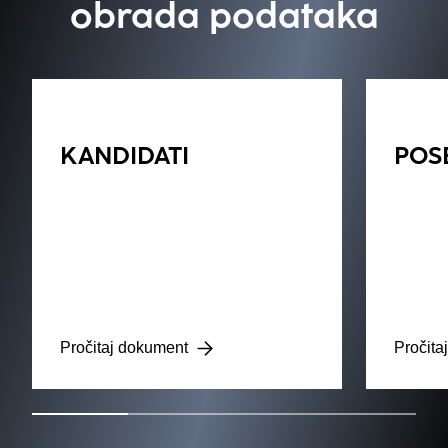
obrada podataka
KANDIDATI
POS
Pročitaj dokument
Pročita