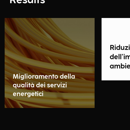
Results
Riduz
dell'i
ambie
Miglioramento della
qualità dei servizi
energetici