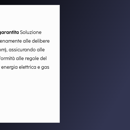
arantita​
Soluzione
ienamente alle delibere
m), assicurando alle
formità alle regole del
energia elettrica e gas​