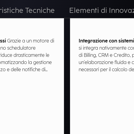
ristiche Tecniche
Elementi di Innova
si​
Grazie a un motore di
Integrazione con sistemi 
uno schedulatore
si integra nativamente co
e riduce drasticamente le
di Billing, CRM e Credito
omatizzando la gestione
un'elaborazione fluida e 
zzo e delle notifiche di
necessari per il calcolo d
o e sospensione​
(CMOR) nello scenario ve
l’addebito dello stesso ne
entrante.​