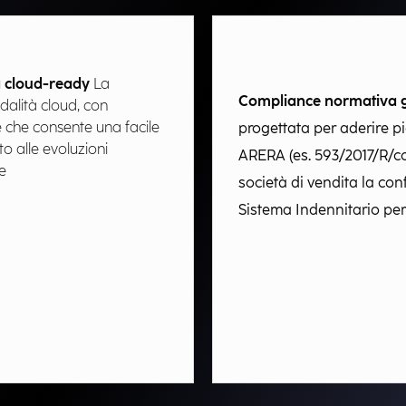
à cloud-ready​
La
Compliance normativa g
odalità cloud, con
 che consente una facile
progettata per aderire p
o alle evoluzioni
ARERA (es. 593/2017/R/co
​
società di vendita la con
Sistema Indennitario per 