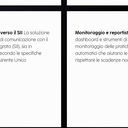
erso il SII​
La soluzione
Monitoraggio e reportis
i di comunicazione con il
dashboard e strumenti di 
ato (SII), sia in
monitoraggio delle pratic
condo le specifiche
automatici che aiutano le 
irente Unico​
rispettare le scadenze no