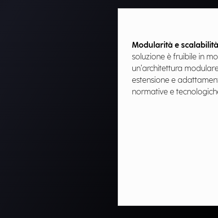
Modularità e scalabilit
soluzione è fruibile in m
un’architettura modulare
estensione e adattament
normative e tecnologiche