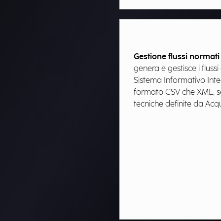
Gestione flussi normati v
genera e gestisce i fluss
Sistema Informativo Integr
formato CSV che XML, se
tecniche definite da Acqu