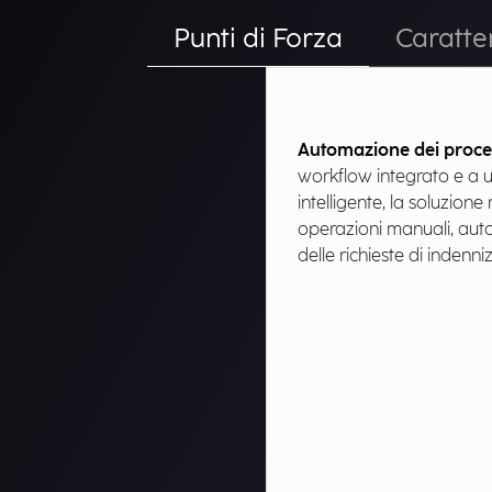
Punti di Forza
Caratte
Automazione dei proces
workflow integrato e a 
intelligente, la soluzion
operazioni manuali, aut
delle richieste di indenni
indennizzo, annullament