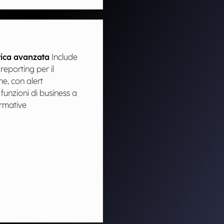
tica avanzata
​ Include
reporting per il
he, con alert
funzioni di business a
rmative​