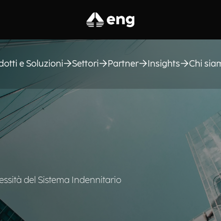
dotti e Soluzioni
Settori
Partner
Insights
Chi sia
ssità del Sistema Indennitario​