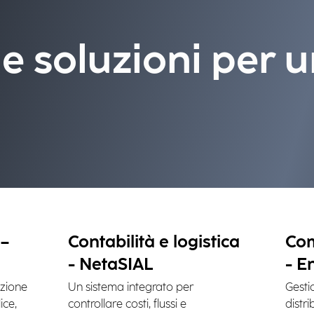
 e soluzioni per u
 –
Contabilità e logistica
Com
- NetaSIAL
- E
azione
Un sistema integrato per
Gesti
ice,
controllare costi, flussi e
distr