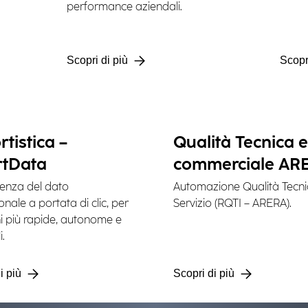
performance aziendali.
Scopri di più
Scopr
tistica –
Qualità Tecnica e
tData
commerciale AR
Water Quality
igenza del dato
Automazione Qualità Tecn
nale a portata di clic, per
Servizio (RQTI – ARERA).
ni più rapide, autonome e
i.
i più
Scopri di più