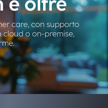
 e oltre
omer care, con supporto
in cloud o on-premise,
orme.