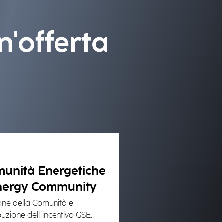
n'offerta
unità Energetiche
nergy Community
one della Comunità e
ibuzione dell’incentivo GSE.