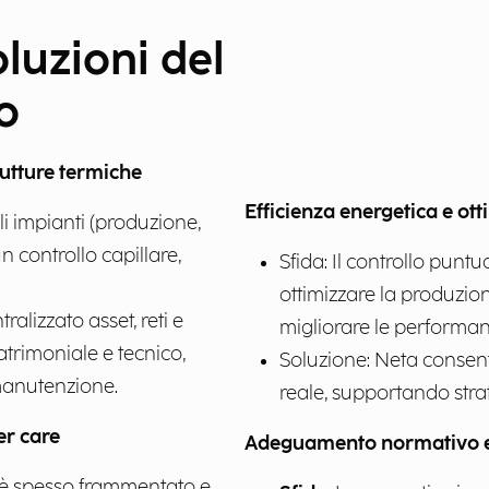
luzioni del
o
rutture termiche
Efficienza energetica e ot
li impianti (produzione,
n controllo capillare,
Sfida: Il controllo puntu
ottimizzare la produzio
ralizzato asset, reti e
migliorare le performan
atrimoniale e tecnico,
Soluzione: Neta consente
anutenzione. ​
reale, supportando strat
er care
Adeguamento normativo e
ne è spesso frammentato e