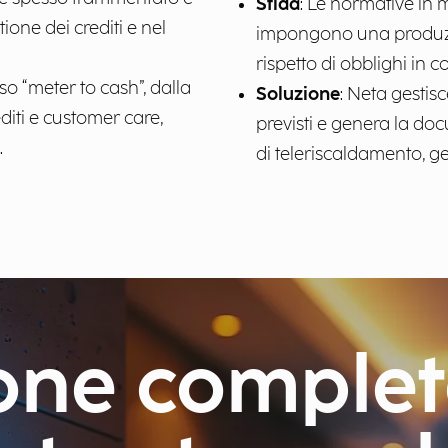
Sfida
: Le normative in
ione dei crediti e nel
impongono una produzi
rispetto di obblighi in
so “meter to cash”, dalla
Soluzione
: Neta gestis
editi e customer care,
previsti e genera la doc
​
di teleriscaldamento, ge
one completa