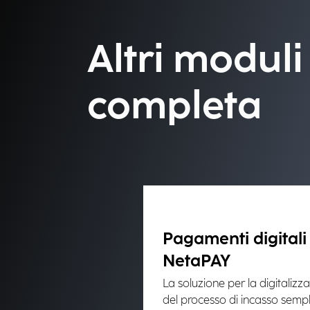
Altri moduli
completa
Pagamenti digitali
NetaPAY
La soluzione per la digitalizz
del processo di incasso sempl