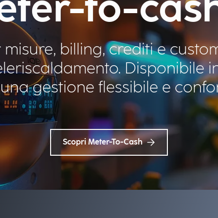
eter-to-cash
 misure, billing, crediti e cust
teleriscaldamento. Disponibile 
una gestione flessibile e conf
Scopri Meter-To-Cash