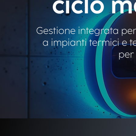
ciclo m
Gestione integrata per
a impianti termici e 
per 