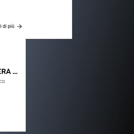
i di più
ERA –
ica