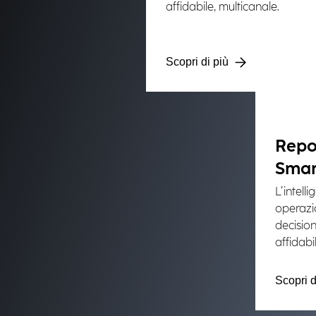
affidabile, multicanale.
Scopri di più
Repor
Smar
L’intell
operazio
decisio
affidabil
Scopri d