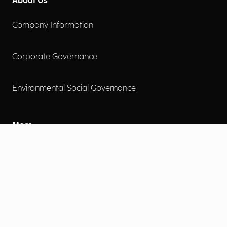
About Us
Company Information
Corporate Governance
Environmental Social Governance
More
Careers
Engage
Diversity, Equity & Inclusion