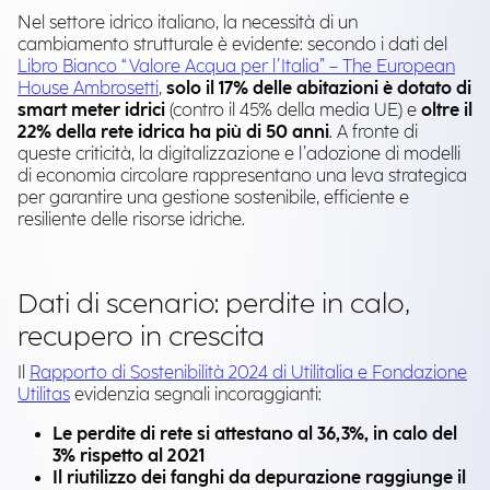
Nel settore idrico italiano, la necessità di un
cambiamento strutturale è evidente: secondo i dati del
Libro Bianco “Valore Acqua per l’Italia” – The European
House Ambrosetti
,
solo il 17% delle abitazioni è dotato di
smart meter idrici
(contro il 45% della media UE) e
oltre il
22% della rete idrica ha più di 50 anni
. A fronte di
queste criticità, la digitalizzazione e l’adozione di modelli
di economia circolare rappresentano una leva strategica
per garantire una gestione sostenibile, efficiente e
resiliente delle risorse idriche.
Dati di scenario: perdite in calo,
recupero in crescita
Il
Rapporto di Sostenibilità 2024 di Utilitalia e Fondazione
Utilitas
evidenzia segnali incoraggianti:
Le perdite di rete si attestano al 36,3%, in calo del
3% rispetto al 2021
Il riutilizzo dei fanghi da depurazione raggiunge il